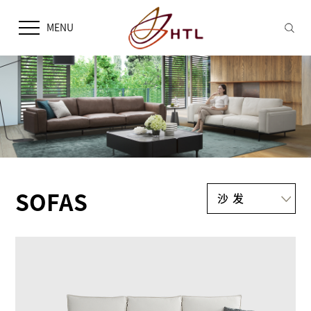
MENU
SOFAS
沙发