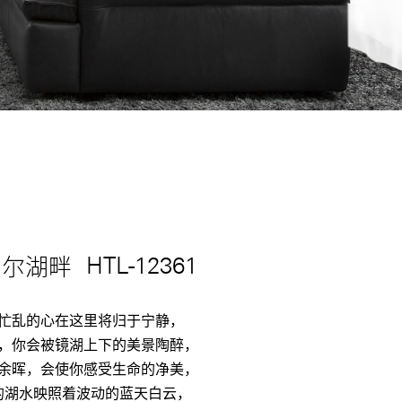
加尔湖畔
HTL-12361
忙乱的心在这里将归于宁静，
，你会被镜湖上下的美景陶醉，
余晖，会使你感受生命的净美，
的湖水映照着波动的蓝天白云，