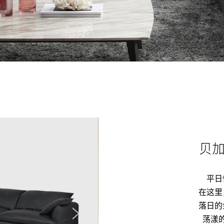
贝
平日
在这里
落日的
荡漾