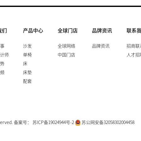
我们
产品中心
全球门店
品牌资讯
联系
事
沙发
全球网络
品牌资讯
招商联
计师
单椅
中国门店
人才招
势
床
频
床垫
配套
served. 备案号：
苏ICP备19024944号-2
苏公网安备32058302004458