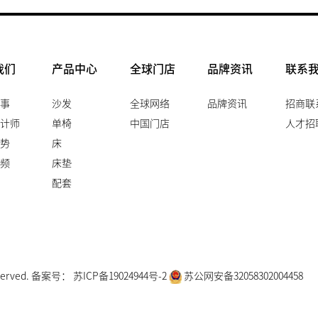
我们
产品中心
全球门店
品牌资讯
联系
事
沙发
全球网络
品牌资讯
招商联
计师
单椅
中国门店
人才招
势
床
频
床垫
配套
served. 备案号：
苏ICP备19024944号-2
苏公网安备32058302004458